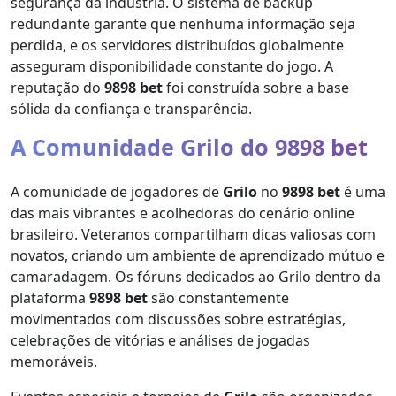
segurança da indústria. O sistema de backup
redundante garante que nenhuma informação seja
perdida, e os servidores distribuídos globalmente
asseguram disponibilidade constante do jogo. A
reputação do
9898 bet
foi construída sobre a base
sólida da confiança e transparência.
A Comunidade Grilo do 9898 bet
A comunidade de jogadores de
Grilo
no
9898 bet
é uma
das mais vibrantes e acolhedoras do cenário online
brasileiro. Veteranos compartilham dicas valiosas com
novatos, criando um ambiente de aprendizado mútuo e
camaradagem. Os fóruns dedicados ao Grilo dentro da
plataforma
9898 bet
são constantemente
movimentados com discussões sobre estratégias,
celebrações de vitórias e análises de jogadas
memoráveis.