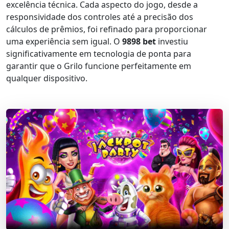
excelência técnica. Cada aspecto do jogo, desde a
responsividade dos controles até a precisão dos
cálculos de prêmios, foi refinado para proporcionar
uma experiência sem igual. O
9898 bet
investiu
significativamente em tecnologia de ponta para
garantir que o Grilo funcione perfeitamente em
qualquer dispositivo.